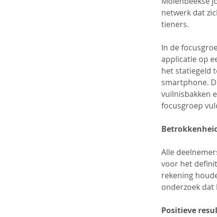
Molenbeekse jo
netwerk dat zic
tieners.
In de focusgro
applicatie op 
het statiegeld 
smartphone. D
vuilnisbakken e
focusgroep vul
Betrokkenheid
Alle deelnemers
voor het defini
rekening houde
onderzoek dat h
Positieve resu