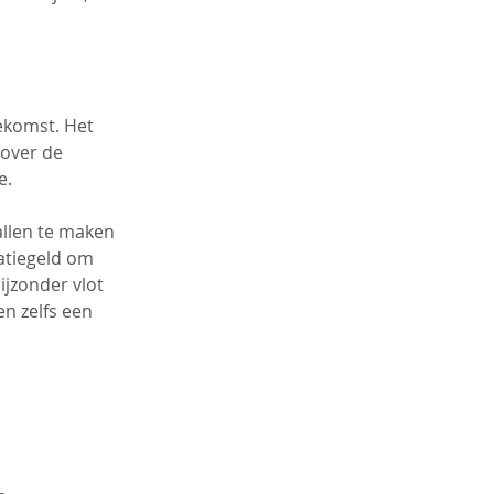
ekomst. Het 
nover de 
e.
llen te maken 
atiegeld om 
ijzonder vlot 
n zelfs een 