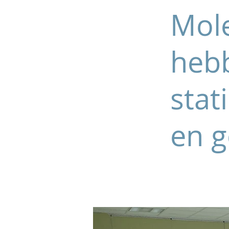
Mol
hebb
stat
en 