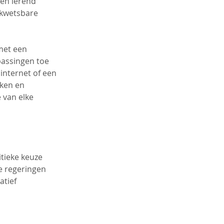
en lerend 
 kwetsbare 
met een 
assingen toe 
internet of een 
ken en 
 van elke 
tieke keuze 
e regeringen 
tief 