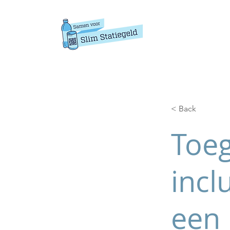
< Back
Toeg
incl
een 