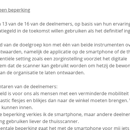
een beperking
 13 van de 16 van de deelnemers, op basis van hun ervaring
statiegeld in de toekomst willen gebruiken als het definitief i
 van de doelgroep kon met één van beide instrumenten ov
ntwaarden, namelijk de applicatie op de smartphone of de th
ntiële setting zoals een zorginstelling voorziet het digitale 
em dat de scanner kan gebruikt worden om hetzij de bewoner
n de organisatie te laten ontwaarden.
taren van de deelnemers:
geld is voor ons als mensen met een verminderde mobiliteit 
stic flesjes en blikjes dan naar de winkel moeten brengen. 
s kunnen innen.
le beperking verkies ik de smartphone, maar andere deelne
ng gebruiken liever de thuisscanner.
ntale beperking gaat het met de smartphone voor mij iets m