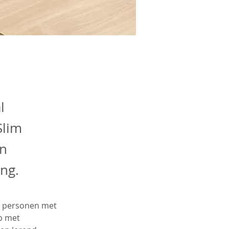
l
Slim
en
ng.
n personen met 
p met 