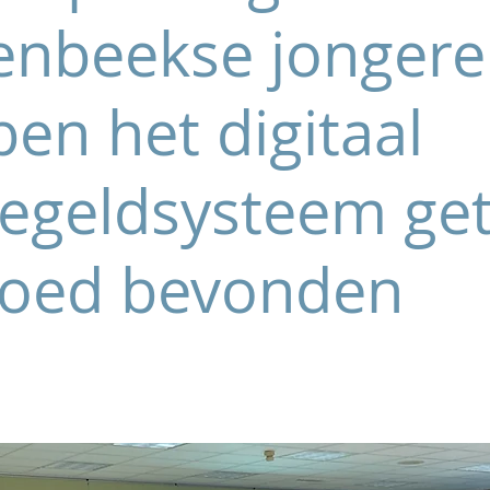
enbeekse jonger
en het digitaal
iegeldsysteem ge
goed bevonden