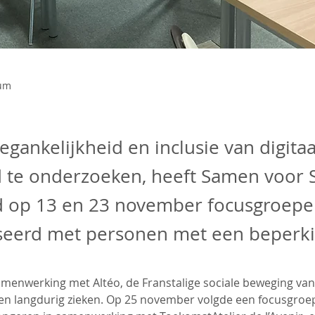
ium
gankelijkheid en inclusie van digitaa
d te onderzoeken, heeft Samen voor 
ld op 13 en 23 november focusgroep
seerd met personen met een beperki
 samenwerking met Altéo, de Franstalige sociale beweging va
en langdurig zieken. Op 25 november volgde een focusgroe