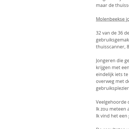
maar de thuiss
Molenbeekse j
32 van de 36 de
gebruiksgemak l
thuisscanner, 8
Jongeren die g
krijgen met ee
eindelijk iets 
overweg met de
gebruiksplezier
Veelgehoorde o
Ik zou meteen a
Ik vind het een