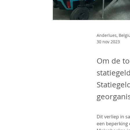
Anderlues, Belg
30 nov 2023
Om de toe
statiegel
Statiege
georgani
Dit verliep in
een beperking 