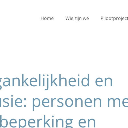
Home
Wie zijn we
Pilootprojec
ankelijkheid en
usie: personen m
beperking en