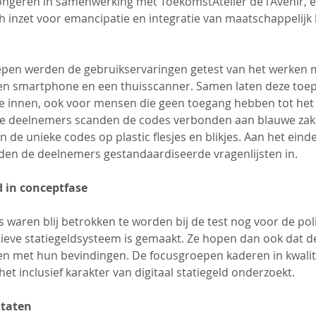
ngeren in samenwerking met ToekomstAtelier de l’Avenir, e
h inzet voor emancipatie en integratie van maatschappelijk
epen werden de gebruikservaringen getest van het werken 
een smartphone en een thuisscanner. Samen laten deze toep
te innen, ook voor mensen die geen toegang hebben tot het 
e deelnemers scanden de codes verbonden aan blauwe zak
n de unieke codes op plastic flesjes en blikjes. Aan het einde
den de deelnemers gestandaardiseerde vragenlijsten in.
 in conceptfase
 waren blij betrokken te worden bij de test nog voor de poli
tieve statiegeldsysteem is gemaakt. Ze hopen dan ook dat d
n met hun bevindingen. De focusgroepen kaderen in kwalita
et inclusief karakter van digitaal statiegeld onderzoekt.
ltaten