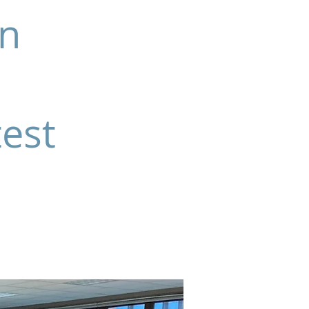
en
test