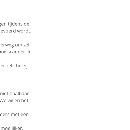
en tijdens de 
ngevoerd wordt.
erweg om zelf 
uisscanner. In 
 zelf, hetzij 
niet haalbaar 
We willen het 
mers met een 
oeilijker, 