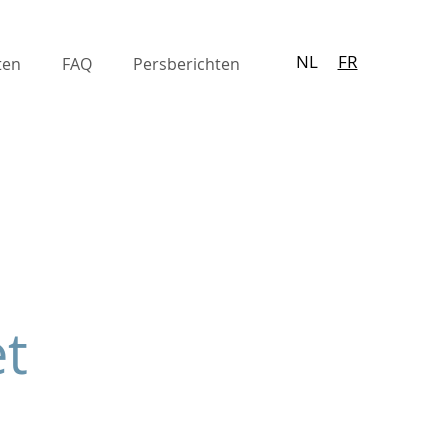
NL
FR
ten
FAQ
Persberichten
et