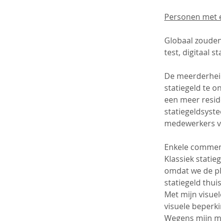
Personen met 
Globaal zouden
test, digitaal 
De meerderheid
statiegeld te o
een meer reside
statiegeldsyste
medewerkers va
Enkele commen
Klassiek statie
omdat we de pla
statiegeld thui
Met mijn visue
visuele beperki
Wegens mijn me